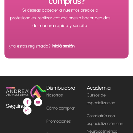
compras?
Si deseas acceder a nuestros precios a
profesionales, realizar cotizaciones o hacer pedidos
de manera rápida y sencilla.
¿Ya estás registrada?
Iniciá sesión
Distribuidora
Academia
Nosotros
Cursos de
F
I
Y
especialización
a
n
o
Seguinos!
c
s
u
Cómo comprar
e
t
t
Cosmiatría con
b
a
u
o
g
b
Promociones
especialización con
o
r
e
k
a
Neurocosmética
-
m